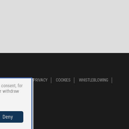
PRIVACY
COOKIES
WHISTLEBLOWING
 consent, for
or withdraw
Deny