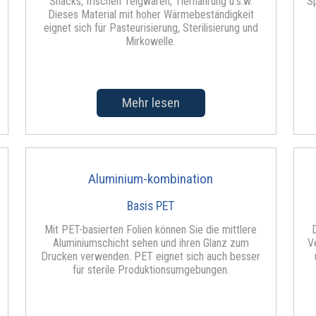
Snacks, frischen Teigwaren, Tiernahrung u.s.w.
S
Dieses Material mit hoher Wärmebeständigkeit
eignet sich für Pasteurisierung, Sterilisierung und
Mirkowelle.
Mehr lesen
Aluminium-kombination
Basis PET
Mit PET-basierten Folien können Sie die mittlere
Aluminiumschicht sehen und ihren Glanz zum
V
Drucken verwenden. PET eignet sich auch besser
für sterile Produktionsumgebungen.