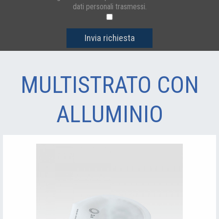
dati personali trasmessi.
Invia richiesta
MULTISTRATO CON
ALLUMINIO