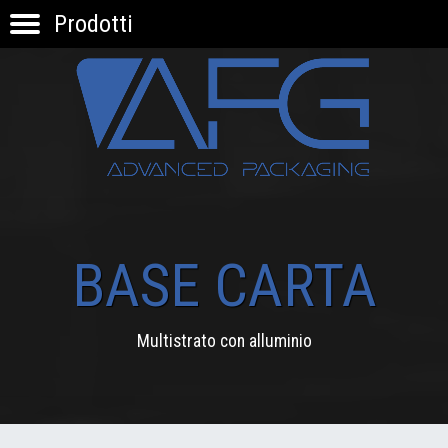
Prodotti
HOME
PRODOTTI
APPLICAZIONI
KNOW-HOW
INNOVAZIONE
CONTATTI
BASE CARTA
Multistrato con alluminio