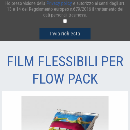
Ho preso visione della
Privacy policy
e autorizzo ai sensi degli art.
13 e 14 del Regolamento europeo n.679/2016 il trattamento dei
dati personali trasmessi.
Invia richiesta
FILM FLESSIBILI PER
FLOW PACK